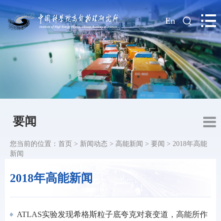
|
En
要闻
您当前的位置：
首页
>
新闻动态
>
高能新闻
>
要闻
>
2018年高能
新闻
2018年高能新闻
ATLAS实验发现希格斯粒子底夸克对衰变道，高能所作