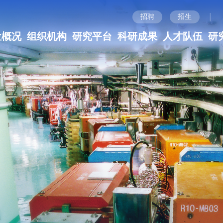
|
招聘
招生
位概况
组织机构
研究平台
科研成果
人才队伍
研