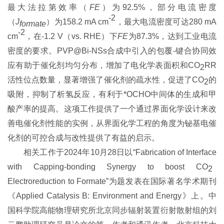
最大法拉第效率（
FE
）为92.5%，部分电流密度
-2
（
J
）为158.2 mA cm
，最大电流密度可达280 mA
formate
-2
cm
，在-1.2 V（vs. RHE）下
FE
为87.3%，达到工业电流
密度的要求。PVP@Bi-NSs合成中引入的包覆-键合协同效
应有助于催化剂均匀分布，增加了电化学表面积和CO
RR
2
活性位点数量，显著增强了催化剂的疏水性，促进了CO
的
2
吸附，抑制了析氢反应，有利于*OCHO
中间体的生成和甲
酸产率的提高。
这项工作提供了一个通过界面化学设计来改
善电催化剂性能的实例，从界面化学工程的角度为铋基电催
化剂的可控合成与改性提供了有益的启示。
相关工作于2024年10月28日以“Fabrication of Interface
with Capping-bonding Synergy to boost CO
2
Electroreduction to Formate”为题发表在国际著名学术期刊
《Applied Catalysis B: Environment and Energy》上。中
国科学院高能物理研究所北京同步辐射装置衍射散射组的刘