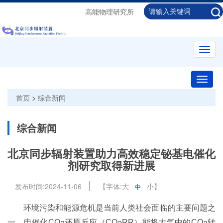
高能物理研究所
Toggl
navig
Toggle
naviga
首页
>
综合新闻
综合新闻
北京同步辐射装置助力高效稳定铋基电催化
剂研究取得新进展
发布时间:
2024-11-06
【字体:
大
小
】
中
环境污染和能源危机是当前人类社会面临的主要问题之
一。电催化CO
还原反应（CO
RR）能将大气中的CO
转