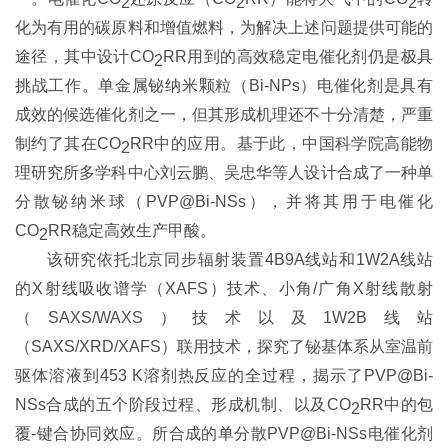
2
2
2
化为有用的碳原料和增值燃料，为解决上述问题提供可能的
途径，其中设计CO
RR用到的高效稳定电催化剂仍是极具
2
挑战工作。单金属铋纳米颗粒（Bi-NPs）电催化剂是具有
成效的候选催化剂之一，但其形成机理还不十分清楚，严重
制约了其在CO
RR中的应用。基于此，中国科学院高能物
2
理研究所多学科中心刘云鹏、吴忠华等人设计合成了一种单
分散铋纳米球（PVP@Bi-NSs），并将其用于电催化
CO
RR稳定高效生产甲酸。
2
该研究依托北京同步辐射装置4B9A线站和1W2A线站
的X射线吸收谱学（XAFS）技术、小角/广角X射线散射
（SAXS/WAXS）技术以及1W2B线站
（SAXS/XRD/XAFS）联用技术，探究了铋基体系从室温前
驱体溶液到453 K溶剂热反应的全过程，揭示了PVP@Bi-
NSs
合成的五个阶段过程
、
形成机制
、
以及
CO
RR中的包
2
覆-
键合协同效应。所
合成的单分散
PVP@Bi-NSs电催化剂