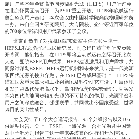
届用户学术年会暨高能同步辐射光源（HEPS）用户研讨会
在北京怀柔圆满召开，为BSRF重启开放、HEPS年底试运行
奠定坚实用户基础。本次会议由中国科学院高能物理研究所
主办。来自全国各研究院所、大专院校、企业等近百家单位
的700余位专家和用户代表参加了会议。
北京正负电子对撞机国家实验室主任陈和生院士、
HEPS工程总指挥潘卫民研究员、副总指挥董宇辉研究员致
开幕词。他们指出，在HEPS即将启动试运行之际召开此次
大会，围绕BSRF用户成果、HEPS建设进展和用户需求，共
同探讨谋划BSRF、HEPS运行机制和未来发展，是一代光源
和四代光源的接力奔跑，在BSRF已有成果基础上，HEPS将
瞄准国家重大需求和工业创新以及科学研究前沿，开展体现
和发挥第四代光源高水平、高性能优势的实验研究，切实发
挥第四代高能同步辐射光源的不可替代的作用，光源平台和
用户之间深度融合、强强联手，共同做出令国家受益、世界
瞩目的突出性成果。
大会安排了11个大会邀请报告、93个分组报告以及106
份展贴报告。会上，BSRF、上海光源、合肥光源及中国散
裂中子源分别报告了这一年来各装置的运行和开放情况，