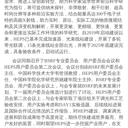
需求、推进工业创新转型、助力科学家追求世界前沿科学研
究为指引，将可提供纳米探针、非弹散射、相干衍射、超高
时间分辨等多种前沿实验方法，结合能量高达300千电子伏
特的高能X射线，助力实时、原位、实际工况的物质微观结
构及其演变机制解析，开展更灵敏、更精细、更快速、更复
杂和更接近实际工作环境的科学研究。自2019年启动建设以
来，HEPS已基本完成加速器、光束线站建设，开展了多轮
带光联调，15条光束线站全部出光，并将于2025年底建设完
成，具备验收条件，启动试运行。
会议同期召开了BSRF专业委员会、用户委员会会议和
HEPS用户委员会第二次会议。会议分别由BSRF用户委员会
主任、中国科学技术大学韦世强教授，HEPS用户委员会主
任、中国科学院化学研究所姚建年院士主持。BSRF专业委
员会、用户委员会会议上，与会专家就BSRF的未来发展计
划、下一届用户委员会推选计划进行了讨论。HEPS用户委
员会第二次会议上，与会专家听取了项目组关于调光和工艺
验收安排、用户实验考虑和DAY1实验选题、后续线站进展
及国际合作试点情况的工作报告，对HEPS建设、调束调光
进展和阶段成果给予高度肯定，期待尽快建成世界最亮、用
户友好的装置，同时期望HEPS进一步挖掘产业用户，在支