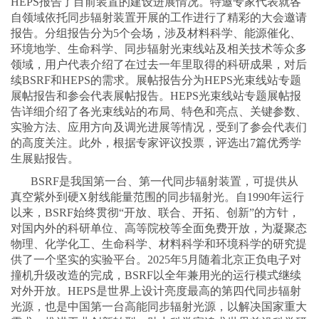
HEPS报告了目前装置的建设进展情况。特邀专家代表就各
自领域依托同步辐射装置开展的工作进行了精彩的大会邀请
报告。分组报告分为5个会场，涉及材料科学、能源催化、
环境地学、生命科学、同步辐射光束线站及相关技术等众多
领域，用户代表介绍了在过去一年里取得的科研成果，对后
续BSRF和HEPS的需求。展帖报告分为HEPS光束线站专题
展帖报告和参会代表展帖报告。HEPS光束线站专题展帖报
告详细介绍了各光束线站的布局、特色和亮点、关键参数、
实验方法、应用方向及调光进展等情况，受到了参会代表们
的高度关注。此外，根据专家评议投票，评选出7篇优秀学
生展贴报告。
BSRF是我国第一台、第一代同步辐射装置，可提供从
真空紫外到硬X射线能量范围的同步辐射光。自1990年运行
以来，BSRF始终贯彻“开放、联合、开拓、创新”的方针，
对国内外的科研单位、高等院校等全面免费开放，为凝聚态
物理、化学化工、生命科学、材料科学和环境科学的研究提
供了一个坚实的实验平台。2025年5月随着北京正负电子对
撞机升级改造的完成，BSRF以全年兼用光的运行模式继续
对外开放。HEPS是世界上设计亮度最高的第四代同步辐射
光源，也是中国第一台高能同步辐射光源，以解决国家重大