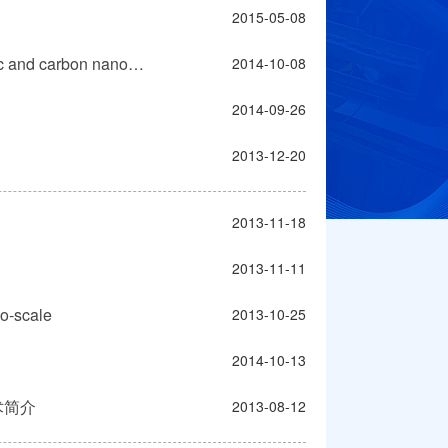
2015-05-08
YES Club 第14期——Synthesis and processing of tailor-made ceramic and carbon nanostructures
2014-10-08
2014-09-26
2013-12-20
2013-11-18
2013-11-11
o-scale
2013-10-25
2014-10-13
术简介
2013-08-12