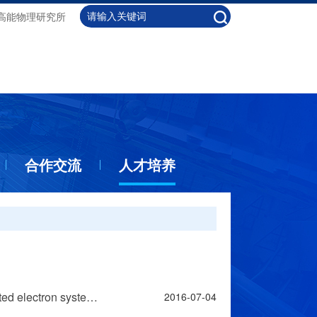
高能物理研究所
合作交流
人才培养
YES Club 第18期——Resonant Inelastic X-ray Scattering from correlated electron systems and unconventional High-Tc Superconductors
2016-07-04