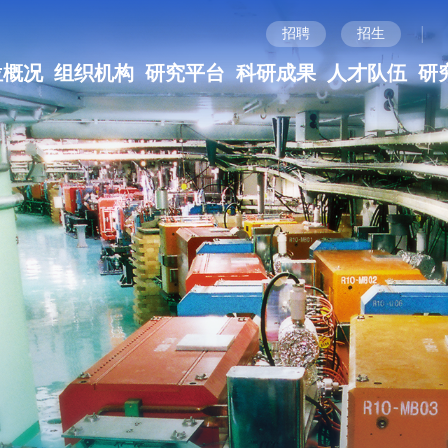
|
招聘
招生
位概况
组织机构
研究平台
科研成果
人才队伍
研