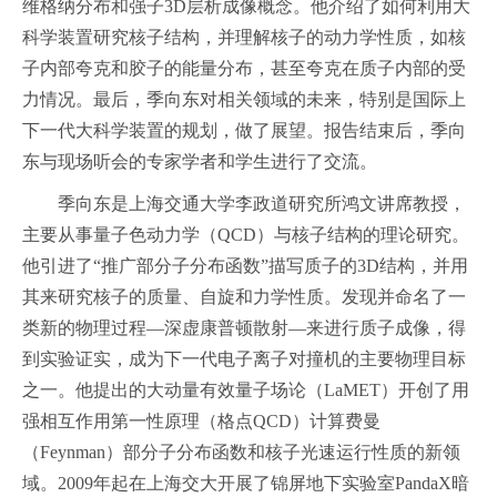
维格纳分布和强子3D层析成像概念。他介绍了如何利用大
科学装置研究核子结构，并理解核子的动力学性质，如核
子内部夸克和胶子的能量分布，甚至夸克在质子内部的受
力情况。最后，季向东对相关领域的未来，特别是国际上
下一代大科学装置的规划，做了展望。报告结束后，季向
东与现场听会的专家学者和学生进行了交流。
季向东是上海交通大学李政道研究所鸿文讲席教授，
主要从事量子色动力学（QCD）与核子结构的理论研究。
他引进了“推广部分子分布函数”描写质子的3D结构，并用
其来研究核子的质量、自旋和力学性质。发现并命名了一
类新的物理过程—深虚康普顿散射—来进行质子成像，得
到实验证实，成为下一代电子离子对撞机的主要物理目标
之一。他提出的大动量有效量子场论（LaMET）开创了用
强相互作用第一性原理（格点QCD）计算费曼
（Feynman）部分子分布函数和核子光速运行性质的新领
域。2009年起在上海交大开展了锦屏地下实验室PandaX暗