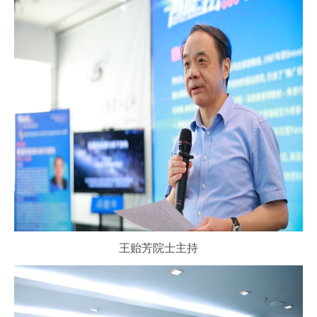
王贻芳院士主持