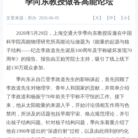
季向东教授做客高能论坛
文章来源：所办
2026-06-05
【
大
】 【
中
】 【
小
】
2026年5月29日，上海交通大学季向东教授应邀在中国
科学院高能物理研究所高能论坛做题为《能量的起源与核
子结构——纪念李政道先生诞辰100周年及宇称破坏发现70
周年》的报告。报告由王贻芳院士主持，吸引了线上线下
超130万观众参加。
季向东从自己受李政道先生的影响谈起，首先回顾了
李政道先生对物理学、青年人和国家的贡献，并简单介绍
了李政道和杨振宁70年前关于宇称不守恒的工作。接下
来，他从太阳能量的来源入手，开始讨论强相互作用与色
禁闭，所涉及的话题包括早期宇宙、格点规范理论，并引
出核子结构问题。针对核子结构问题，季向东着重介绍了
他在1996年提出的“深虚衍射”过程，以及由此得到的约化