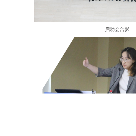
启动会合影