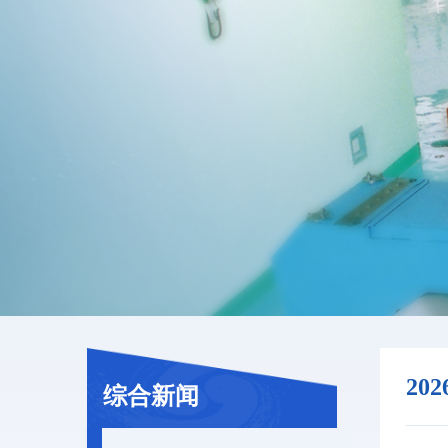
20
综合新闻