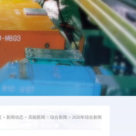
页
>
新闻动态
>
高能新闻
>
综合新闻
>
2026年综合新闻