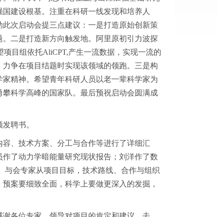
强国建设根基。注重在科研一线发现和培养人
助此次启动会提三点建议：一是打造原始创新策
题。二是打造新方向触发地。阿里原初引力波探
希望项目组依托AliCPT,产生一流数据，实现一流的
，力争在项目结题时实现该领域的领跑。三是构
学家精神。希望青年科研人员以老一辈科学家为
勇攀科学高峰的国家队。最后预祝启动会圆满成
颁发聘书。
内容、技术方案、分工与合作等进行了详细汇
员作了动力学暗能量研究现状报告；刘洋作了数
。与会专家从项目目标，技术路线、合作与组织
，预案要细致全面，科学上要做更深入的发掘，
感谢各位专家、领导对项目的肯定和建议。去