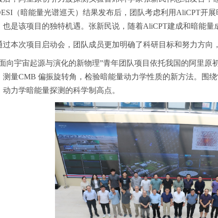
DESI（暗能量光谱巡天）结果发布后，团队考虑利用AliCPT
，也是该项目的独特机遇。张新民说，随着AliCPT建成和暗能
通过本次项目启动会，团队成员更加明确了科研目标和努力方向
“面向宇宙起源与演化的新物理”青年团队项目依托我国的阿里原
，测量CMB 偏振旋转角，检验暗能量动力学性质的新方法。围绕
、动力学暗能量探测的科学制高点。