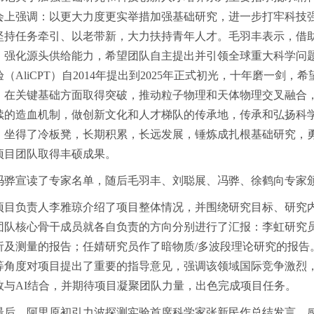
会上强调：以更大力度更实举措加强基础研究，进一步打牢科技
坚持任务牵引、以老带新，大力扶持青年人才。毛羽丰表示，借
，强化源头供给能力，希望团队自主提出并引领全球重大科学问
（AliCPT）自2014年提出到2025年正式初光，十年磨一剑，
，在关键基础方面取得突破，推动粒子物理和天体物理交叉融合
续的造血机制，做创新文化和人才梯队的传承地，传承和弘扬科
，坐得了冷板凳，长期积累，长远发展，锤炼成扎根基础研究，
项目团队取得丰硕成果。
冯骅宣读了专家名单，随后毛羽丰、刘聪展、冯骅、徐鹤向专家
项目负责人李雅琼介绍了项目整体情况，并围绕研究目标、研究
团队核心骨干成员就各自负责的方向分别进行了汇报：李虹研究
析及测量的报告；任婧研究员作了暗物质/多波段理论研究的报告
等角度对项目提出了重要的指导意见，强调该领域国际竞争激烈
效与AI结合，并期待项目凝聚团队力量，出色完成项目任务。
最后，阿里原初引力波探测实验首席科学家张新民作总结发言，