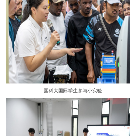
国科大国际学生参与小实验