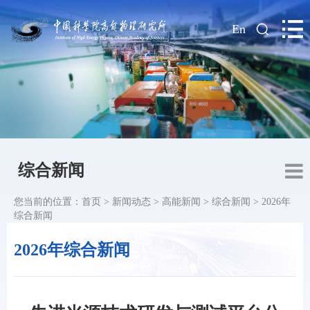
|
En
综合新闻
您当前的位置：
首页
>
新闻动态
>
高能新闻
>
综合新闻
>
2026年
综合新闻
2026年综合新闻