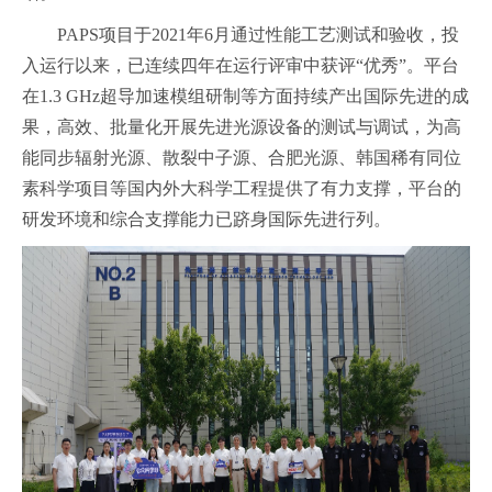
PAPS项目于2021年6月通过性能工艺测试和验收，投
入运行以来，已连续四年在运行评审中获评“优秀”。平台
在1.3 GHz超导加速模组研制等方面持续产出国际先进的成
果，高效、批量化开展先进光源设备的测试与调试，为高
能同步辐射光源、散裂中子源、合肥光源、韩国稀有同位
素科学项目等国内外大科学工程提供了有力支撑，平台的
研发环境和综合支撑能力已跻身国际先进行列。