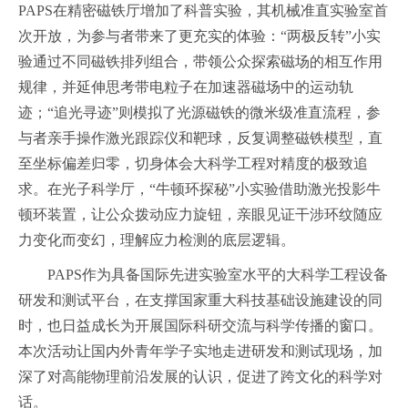
PAPS在精密磁铁厅增加了科普实验，其机械准直实验室首
次开放，为参与者带来了更充实的体验：“两极反转”小实
验通过不同磁铁排列组合，带领公众探索磁场的相互作用
规律，并延伸思考带电粒子在加速器磁场中的运动轨
迹；“追光寻迹”则模拟了光源磁铁的微米级准直流程，参
与者亲手操作激光跟踪仪和靶球，反复调整磁铁模型，直
至坐标偏差归零，切身体会大科学工程对精度的极致追
求。在光子科学厅，“牛顿环探秘”小实验借助激光投影牛
顿环装置，让公众拨动应力旋钮，亲眼见证干涉环纹随应
力变化而变幻，理解应力检测的底层逻辑。
PAPS作为具备国际先进实验室水平的大科学工程设备
研发和测试平台，在支撑国家重大科技基础设施建设的同
时，也日益成长为开展国际科研交流与科学传播的窗口。
本次活动让国内外青年学子实地走进研发和测试现场，加
深了对高能物理前沿发展的认识，促进了跨文化的科学对
话。