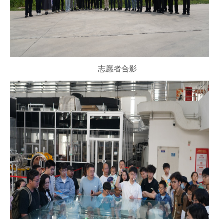
志愿者合影