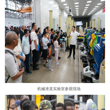
机械准直实验室参观现场