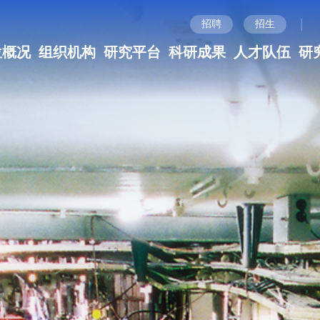
|
招聘
招生
位概况
组织机构
研究平台
科研成果
人才队伍
研