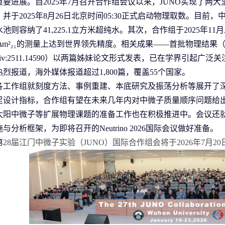
重要进展。自
2025
年
7
月召开合作组会议以来，
JUNO
实现了两大
，并于
2025
年
8
月
26
日北京时间
05:30
正式启动物理取数。目前，
水池则容纳了
41,225.1
立方米超纯水。其次，合作组于
2025
年
11
月
Δm²₂₁
的测量上达到世界领先精度。相关成果——首批物理结果
iv:2511.14590
）以两篇姊妹论文形式发表，已在学界引起广泛关
热烈报道，海外媒体报道超过
1,800
篇，覆盖
55
个国家。
各工作组就刻度方法、事例重建、本底研究及振荡分析等展开了
足设计指标，合作组有望在未来几年内对中微子质量顺序问题给
太阳中微子等扩展物理课题的准备工作也在积极推进中。会议还
施与分析框架，为即将召开的
Neutrino 2026
国际会议做好准备。
第
28
届江门中微子实验（
JUNO
）国际合作组会将于
2026
年
7
月
20