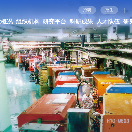
|
招聘
招生
位概况
组织机构
研究平台
科研成果
人才队伍
研