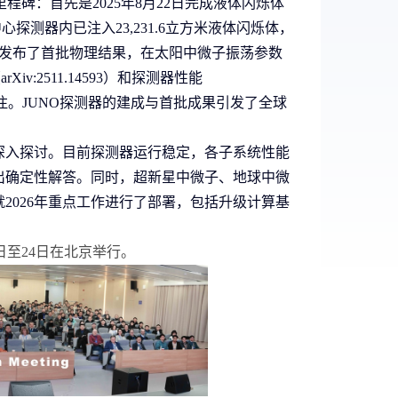
里程碑：首先是
2025
年
8
月
22
日完成液体闪烁体
中心探测器内已注入
23,231.6
立方米液体闪烁体，
发布了首批物理结果，在太阳中微子振荡参数
（
arXiv:2511.14593
）和探测器性能
注。
JUNO
探测器的建成与首批成果引发了全球
深入探讨。目前探测器运行稳定，各子系统性能
出确定性解答。同时，超新星中微子、地球中微
就
2026
年重点工作进行了部署，包括升级计算基
日至
24
日在北京举行。