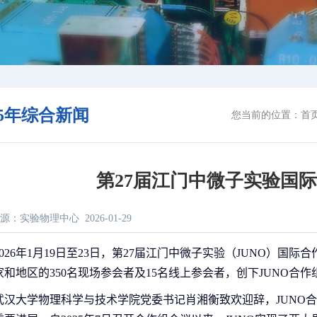
25年综合新闻
您当前的位置：
首
第27届江门中微子实验国
源：实验物理中心
2026-01-29
026
年
1
月
19
日至
23
日，第
27
届江门中微子实验（
JUNO
）国际合
家和地区的
350
名现场参会者及
15
名线上参会者，创下
JUNO
合作
武汉大学物理科学与技术学院党委书记肖湘衡致欢迎辞，
JUNO
合