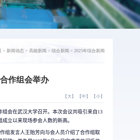
页
>
新闻动态
>
高能新闻
>
综合新闻
>
2025年综合新闻
际合作组会举办
【
大
】 【
中
】 【
小
】
作组会在武汉大学召开。本次会议共吸引来自
13
组成立以来现场参会人数的新高。
作组发言人王贻芳向与会人员介绍了合作组取