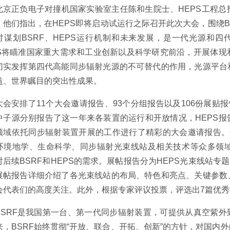
北京正负电子对撞机国家实验室主任陈和生院士、HEPS工程
。他们指出，在HEPS即将启动试运行之际召开此次大会，围绕B
讨谋划BSRF、HEPS运行机制和未来发展，是一代光源和四
PS将瞄准国家重大需求和工业创新以及科学研究前沿，开展体
切实发挥第四代高能同步辐射光源的不可替代的作用，光源平台
益、世界瞩目的突出性成果。
大会安排了11个大会邀请报告、93个分组报告以及106份展贴
中子源分别报告了这一年来各装置的运行和开放情况，HEPS
领域依托同步辐射装置开展的工作进行了精彩的大会邀请报告。
环境地学、生命科学、同步辐射光束线站及相关技术等众多领
对后续BSRF和HEPS的需求。展帖报告分为HEPS光束线站专
展帖报告详细介绍了各光束线站的布局、特色和亮点、关键参数
会代表们的高度关注。此外，根据专家评议投票，评选出7篇优秀
BSRF是我国第一台、第一代同步辐射装置，可提供从真空紫外到
来，BSRF始终贯彻“开放、联合、开拓、创新”的方针，对国内