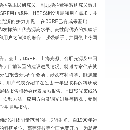
总指挥潘卫民研究员、副总指挥董宇辉研究员致开
SRF用户成果、HEPS建设进展和用户需求，共
代光源的接力奔跑，在BSRF已有成果基础上，
现和发挥第四代光源高水平、高性能优势的实验研
和用户之间深度融合、强强联手，共同做出令国
报告。会上，BSRF、上海光源、合肥光源及中国
报告了目前装置的建设进展情况。特邀专家代表就
分组报告分为5个会场，涉及材料科学、能源催
域，用户代表介绍了在过去一年里取得的科研成
题展帖报告和参会代表展帖报告。HEPS光束线站
、实验方法、应用方向及调光进展等情况，受到
学生展贴报告。
硬X射线能量范围的同步辐射光。自1990年运
外的科研单位、高等院校等全面免费开放，为凝聚