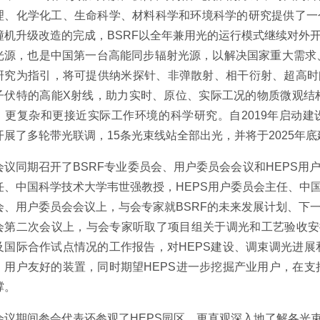
理、化学化工、生命科学、材料科学和环境科学的研究提供了一个
撞机升级改造的完成，BSRF以全年兼用光的运行模式继续对外开
光源，也是中国第一台高能同步辐射光源，以解决国家重大需求
研究为指引，将可提供纳米探针、非弹散射、相干衍射、超高时
子伏特的高能X射线，助力实时、原位、实际工况的物质微观结
、更复杂和更接近实际工作环境的科学研究。自2019年启动建
开展了多轮带光联调，15条光束线站全部出光，并将于2025年
会议同期召开了BSRF专业委员会、用户委员会会议和HEPS用
任、中国科学技术大学韦世强教授，HEPS用户委员会主任、中国
会、用户委员会会议上，与会专家就BSRF的未来发展计划、下一
会第二次会议上，与会专家听取了项目组关于调光和工艺验收安
及国际合作试点情况的工作报告，对HEPS建设、调束调光进
、用户友好的装置，同时期望HEPS进一步挖掘产业用户，在
撑。
会议期间参会代表还参观了HEPS园区，更直观深入地了解各光