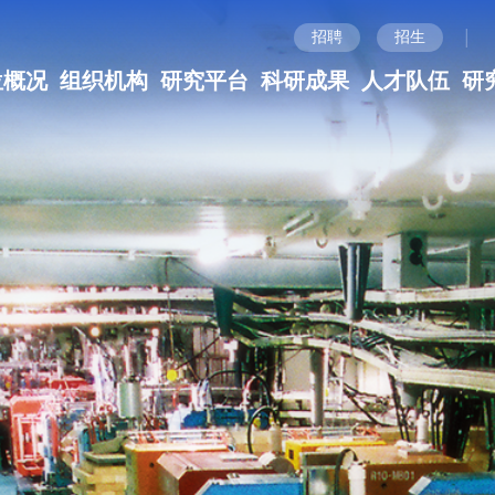
|
招聘
招生
位概况
组织机构
研究平台
科研成果
人才队伍
研