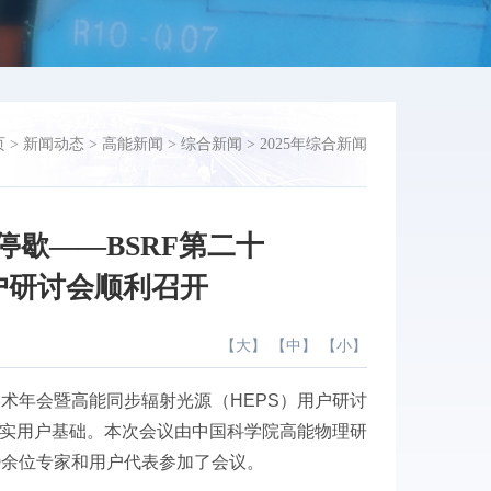
页
>
新闻动态
>
高能新闻
>
综合新闻
>
2025年综合新闻
歇——BSRF第二十
户研讨会顺利召开
【
大
】 【
中
】 【
小
】
学术年会暨高能同步辐射光源（HEPS）用户研讨
坚实用户基础。本次会议由中国科学院高能物理研
0余位专家和用户代表参加了会议。