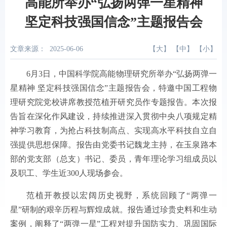
高能所举办“弘扬两弹一星精神
坚定科技强国信念”主题报告会
文章来源：
2025-06-06
【
大
】 【
中
】 【
小
】
6月3日，中国科学院高能物理研究所举办“弘扬两弹一
星精神 坚定科技强国信念”主题报告会，特邀中国工程物
理研究院党校讲席教授范植开研究员作专题报告。本次报
告旨在深化作风建设，持续推进深入贯彻中央八项规定精
神学习教育，为抢占科技制高点、实现高水平科技自立自
强提供思想保障。报告由党委书记魏龙主持，在玉泉路本
部的党支部（总支）书记、委员，青年理论学习组成员以
及职工、学生近300人现场参会。
范植开教授以宏阔历史视野，系统回顾了“两弹一
星”研制的艰辛历程与辉煌成就。报告通过珍贵史料和生动
案例，阐释了“两弹一星”工程对提升国防实力、巩固国际