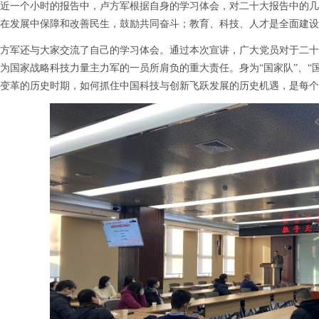
一个小时的报告中，卢方军根据自身的学习体会，对二十大报告中的几
在发展中保障和改善民生，鼓励共同奋斗；教育、科技、人才是全面建设
军还与大家交流了自己的学习体会。通过本次宣讲，广大党员对于二十
为国家战略科技力量主力军的一员所肩负的重大责任。身为“国家队”、“国
变革的历史时期，如何抓住中国科技与创新飞跃发展的历史机遇，是每个