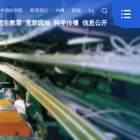
中国科学院
联系我们
内网
邮箱
En
究生教育
党群园地
科学传播
信息公开