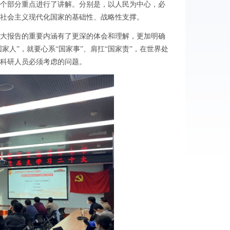
个部分重点进行了讲解。分别是，以人民为中心，必
社会主义现代化国家的基础性、战略性支撑。
大报告的重要内涵有了更深的体会和理解，更加明确
家人”，就要心系“国家事”、肩扛“国家责”，在世界处
科研人员必须考虑的问题。