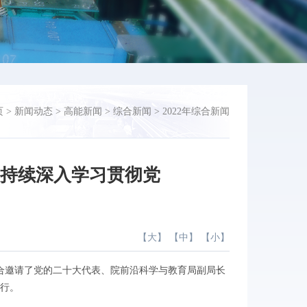
页
>
新闻动态
>
高能新闻
>
综合新闻
>
2022年综合新闻
员持续深入学习贯彻党
神
【
大
】 【
中
】 【
小
】
联合邀请了党的二十大代表、院前沿科学与教育局副局长
行。