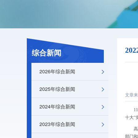
20
综合新闻
2026年综合新闻
2025年综合新闻
文章来
2024年综合新闻
11月
十大”
2023年综合新闻
高能
部门和