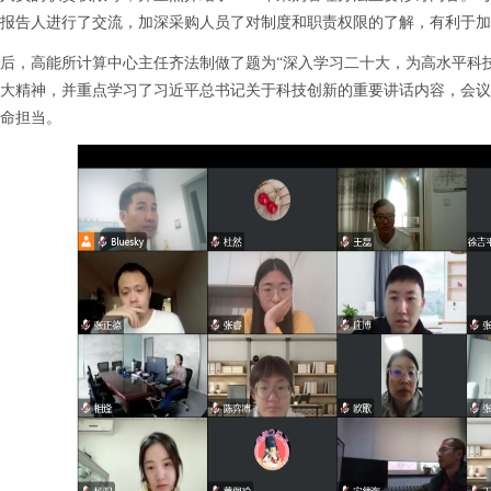
报告人进行了交流，加深采购人员了对制度和职责权限的了解，有利于加
，高能所计算中心主任齐法制做了题为“深入学习二十大，为高水平科技
大精神，并重点学习了习近平总书记关于科技创新的重要讲话内容，会议
命担当。