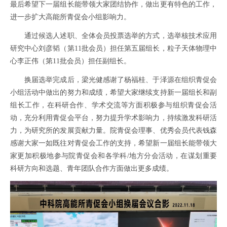
最后希望下一届组长能带领大家团结协作，做出更有特色的工作，
进一步扩大高能所青促会小组影响力。
通过候选人述职、全体会员投票选举的方式，选举核技术应用
研究中心刘彦韬（第11批会员）担任第五届组长，粒子天体物理中
心李正伟（第11批会员）担任副组长。
换届选举完成后，梁光健感谢了杨福桂、于泽源在组织青促会
小组活动中做出的努力和成绩，希望大家继续支持新一届组长和副
组长工作，在科研合作、学术交流等方面积极参与组织青促会活
动，充分利用青促会平台，努力提升学术影响力，持续激发科研活
力，为研究所的发展贡献力量。院青促会理事、优秀会员代表钱森
感谢大家一如既往对青促会工作的支持，希望新一届组长能带领大
家更加积极地参与院青促会和各学科/地方分会活动，在谋划重要
科研方向和选题、青年团队合作方面做出更多成绩。