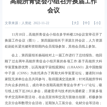
高能所青促会小组召开换届工作
会议
文章来源：人资处
2022-11-22
【
大
】 【
中
】 【
小
】
11月18日，高能所青促会小组在多学科楼228会议室举召开了
换届工作会议（图1）。第四届副组长于泽源主持会议，人力资源
处副处长梁光健和资助期内会员现场参加，其他会员线上参加。
会上，第四届组长杨福桂对上一届工作进行了总结报告。他回
顾了过去两年高能所青促会小组开展的各项工作:基于高能所大科
学装置集群优势，以高海拔宇宙线观测站（LHAASO）及中国散裂
中子源（CSNS）为依托承办了两期大科学装置论坛，邀请到10余
家院兄弟单位会员共同参与，取得圆满交流效果；针对高能所学科
方向众多的特点，成功举办首期高能所青促会学术“1+1”论坛，吸
引线上线下近200人参会，搭建需求与技术的沟通桥梁；开展多项
学术交流和科普活动，在会员宣传和交流方面做出创新，积极参加
北京分会和数理分会活动，近期加入工装分会、化材分会等活动；