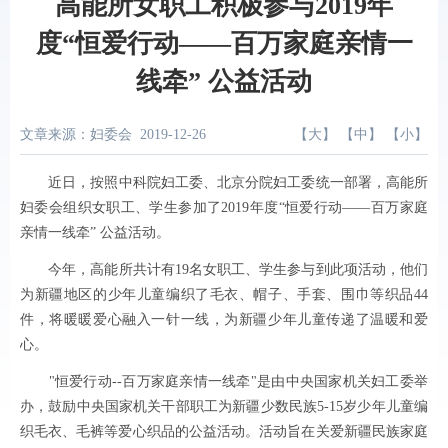
高能所女职工积极参与2019年
度“恒爱行动——百万家庭亲情一
线牵” 公益活动
文章来源：妇委会
2019-12-26
【
大
】 【
中
】 【
小
】
近日，按照中科院妇工委、北京分院妇工委统一部署，高能所
妇委会组织女职工、学生参加了
2019
年度“恒爱行动——百万家庭
亲情一线牵” 公益活动。
今年，高能所共计有
19
名女职工、学生参与到此项活动，他们
为新疆地区的少年儿童编织了毛衣、帽子、手套、围巾等织品
44
件，将暖暖爱心融入一针一线，为新疆少年儿童传递了温暖和爱
心。
"
恒爱行动
--
百万家庭亲情一线牵
"
是由中央国家机关妇工委举
办，鼓励中央国家机关干部职工为新疆少数民族
5-15
岁少年儿童编
织毛衣、毛裤等爱心织品的公益活动。活动旨在关爱新疆民族家庭