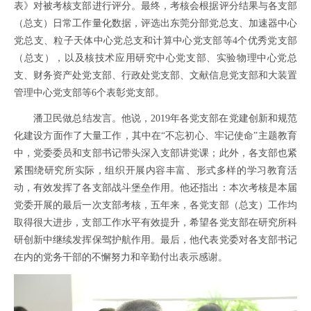
表》对被考核支部进行评分。最终，考核会根据评分结果与各支部
（总支）日常工作量化数据，评选出东莞分部党总支、加速器中心
党总支、粒子天体中心党总支和计算中心党支部等
4
个优秀党支部
（总支），以及核技术应用研究中心党支部、实验物理中心党总
支、财务资产处党支部、行政处党支部、文献信息党支部和大装置
管理中心党支部等
6
个表彰党支部。
潘卫民做总结发言。他说，
2019
年各党支部在党建创新和规范
化建设方面作了大量工作，其中在“不忘初心、牢记使命”主题教育
中，党委委员和支部书记带头深入支部讲党课；此外，各支部也紧
紧围绕研究所实际，组织开展内容丰富、形式多样的学习教育活
动，有效发挥了各支部战斗堡垒作用。他还指出：本次考核是本届
党委开展的最后一次支部考核，五年来，各党支部（总支）工作均
取得很大进步，支部工作水平有效提升，希望各党支部在研究所科
研创新中继续发挥保驾护航作用。最后，他代表党委对各支部书记
在内的党务干部的不懈努力和辛勤付出表示感谢。