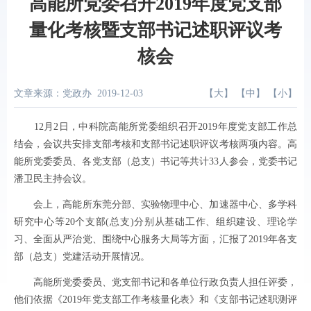
高能所党委召开2019年度党支部
量化考核暨支部书记述职评议考
核会
文章来源：党政办
2019-12-03
【
大
】 【
中
】 【
小
】
12
月
2
日，中科院高能所党委组织召开
2019
年度党支部工作总
结会，会议共安排支部考核和支部书记述职评议考核两项内容。高
能所党委委员、各党支部（总支）书记等共计
33
人参会，党委书记
潘卫民主持会议。
会上，高能所东莞分部、实验物理中心、加速器中心、多学科
研究中心等
20
个支部
(
总支
)
分别从基础工作、组织建设、理论学
习、全面从严治党、围绕中心服务大局等方面，汇报了
2019
年各支
部（总支）党建活动开展情况。
高能所党委委员、党支部书记和各单位行政负责人担任评委，
他们依据《
2019
年党支部工作考核量化表》和《支部书记述职测评