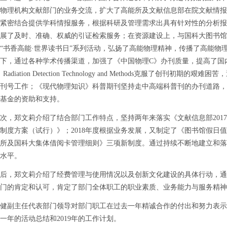
物理机构文献部门的业务交流，扩大了高能所及文献信息部在院文献情报
紧密结合提供学科情报服务，根据科研及管理需求出具有针对性的分析报
展了及时、准确、权威的引证检索服务；在资源建设上，与国科大图书馆
“书香高能·世界读书日”系列活动，弘扬了高能物理精神，传播了高能物
下，通过各种学术传播渠道，加强了《中国物理C》办刊质量，提高了国内
Radiation Detection Technology and Methods克服了
刊号工作；《现代物理知识》科普期刊坚持走中高端科普刊的办刊道路，
基金的资助和支持。
郑文莉介绍了结合部门工作特点，坚持两年来落实《文献信息部2017
制度方案（试行）》；2018年度根据业务发展，又制定了《图书馆假日
所及国科大集体借阅卡管理细则》三项新制度。通过持续不断地建立和落
水平。
，郑文莉介绍了经费管理与使用情况以及创新文化建设的具体行动，通
门的肯定和认可，肯定了部门全体职工的职业素质、业务能力与服务精神
主任代表部门领导对部门职工在过去一年精诚合作的付出和努力表示感谢
一年的活动总结和2019年的工作计划。