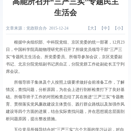
高能所召开“三严三实”专题民主
生活会
文章来源：党政联合办
2015-12-24
【
大
】 【
中
】 【
小
】
根据中央组织部、中科院党组、京区党委的统一部署，
12
月
23
日，中国科学院高能物理研究所召开了所级党员领导干部“三严三
实”专题民主生活会。所党委委员、所领导参加会议，京区党委副
书记、北京分院党组副书记房自正，分院党群工作处副处长王宁列
席会议。
所领导班子集体及个人按照上级要求做好会前准备工作，了解
情况，查找问题，分析原因，为在会上进行剖析检查打下了良好基
础。所领导班子工作的对照检查总结了其在推进“三严三实”专题教
育、贯彻落实党风廉政建设主体责任、践行群众路线以及加强作风
建设等四个方面的进展，结合实际查找问题，并在思想观念层面剖
析问题原因，提出整改措施。
五位党员所领导结合对“三严三实”六个方面的学习认识，对自