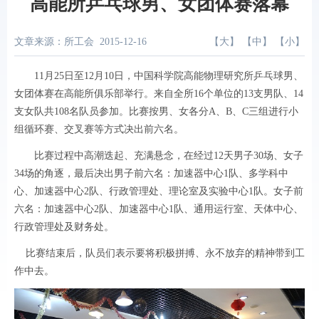
高能所乒乓球男、女团体赛落幕
文章来源：所工会
2015-12-16
【
大
】 【
中
】 【
小
】
11
月
25
日至12月10日，中国科学院高能物理研究所乒乓球男、
女团体赛在高能所俱乐部举行。来自全所
16
个单位的
13
支男队
、
14
支女队共
108
名队员参加。比赛按男、女各分
A
、
B
、
C
三组进行小
组循环赛、交叉赛等方式决出前六名。
比赛过程中高潮迭起、充满悬念，在
经过
12
天男子
30
场、女子
34
场的角逐，最后决出男子前六名：加速器中心
1
队、多学科中
心、加速器中心
2
队、行政管理处、理论室及实验中心
1
队。女子前
六名：加速器中心
2
队、加速器中心
1
队、通用运行室、天体中心、
行政管理处及财务处。
比赛结束后，队员们表示要将积极拼搏、永不放弃的精神带到工
作中去。