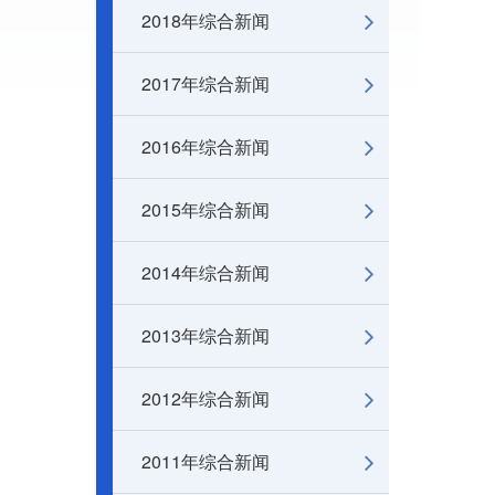
2018年综合新闻
2017年综合新闻
2016年综合新闻
2015年综合新闻
2014年综合新闻
2013年综合新闻
2012年综合新闻
2011年综合新闻