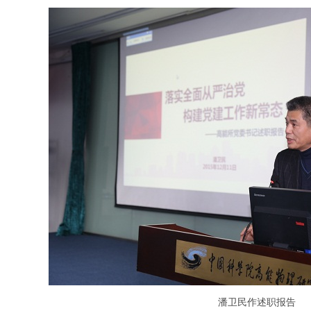
潘卫民作述职报告