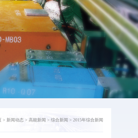
页
>
新闻动态
>
高能新闻
>
综合新闻
>
2015年综合新闻