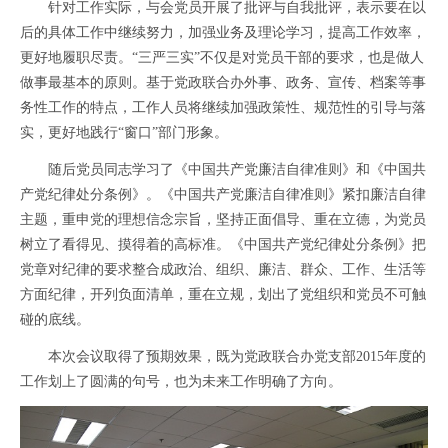
针对工作实际，与会党员开展了批评与自我批评，表示要在以
后的具体工作中继续努力，加强业务及理论学习，提高工作效率，
更好地履职尽责。“三严三实”不仅是对党员干部的要求，也是做人
做事最基本的原则。基于党政联合办外事、政务、宣传、档案等事
务性工作的特点，工作人员将继续加强政策性、规范性的引导与落
实，更好地践行“窗口”部门形象。
随后党员同志学习了《中国共产党廉洁自律准则》和《中国共
产党纪律处分条例》。《中国共产党廉洁自律准则》紧扣廉洁自律
主题，重申党的理想信念宗旨，坚持正面倡导、重在立德，为党员
树立了看得见、摸得着的高标准。《中国共产党纪律处分条例》把
党章对纪律的要求整合成政治、组织、廉洁、群众、工作、生活等
方面纪律，开列负面清单，重在立规，划出了党组织和党员不可触
碰的底线。
本次会议取得了预期效果，既为党政联合办党支部
2015
年度的
工作划上了圆满的句号，也为未来工作明确了方向。