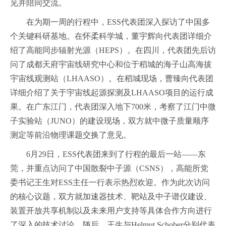
见并陪同交流。
在为期一周的行程中，ESS代表团深入探访了中国多
个关键科研基地。在怀柔科学城，董宇辉向代表团详细介
绍了高能同步辐射光源（HEPS）。在四川，代表团先后访
问了成都天府宇宙线研究中心和位于稻城的海子山高海拔
宇宙线观测站（LHAASO）。在稻城现场，曹臻向代表团
详细介绍了关于宇宙线起源探测及LHAASO项目的运行成
果。在广东江门，代表团深入地下700米，考察了江门中微
子实验站（JUNO）的建设现场，双方就中微子质量顺序
测定等前沿物理课题交换了意见。
6月29日，ESS代表团来到了行程的最后一站——东
莞，并重点访问了中国散裂中子源（CSNS），高能所党
委书记王生对ESS主任一行表示热烈欢迎。作为此次访问
的核心议题，双方就加速器技术、靶站及中子谱仪建设、
装置开放共享机制以及未来用户支持等具体合作方向进行
了深入的技术讨论。随后，王生与Helmut Schober分别代表