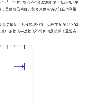
-4
)×10
，并确定粲夸克色电偶极矩的90%置信水平
级，是目前最精确的粲夸克色电偶极矩直接测量
灵敏度，充分体现BESIII实验在陶-粲能区物
演化中的物质—反物质不对称问题提供了重要实