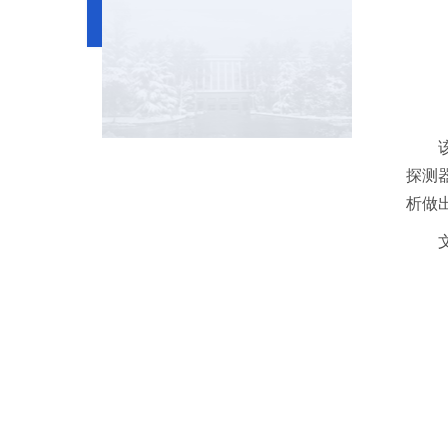
探测
析做
文
地址
中