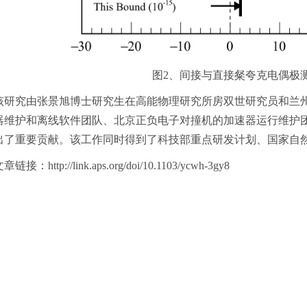
图2、间接与直接粲夸克电偶极
该研究由张景旭博士研究生在高能物理研究所房双世研究员和兰州
器维护和离线软件团队、北京正负电子对撞机的加速器运行维护
出了重要贡献。该工作同时得到了科技部重点研发计划、国家自
章链接：http://link.aps.org/doi/10.1103/ycwh-3gy8
：北京市918信箱 邮编：100049 电话：86-10-88235008 Email：ihep
国科学院高能物理研究所 备案序号：
京ICP备05002790号-1
文保