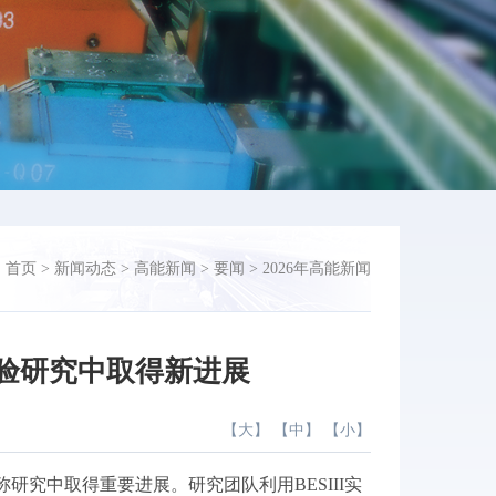
：
首页
>
新闻动态
>
高能新闻
>
要闻
>
2026年高能新闻
确检验研究中取得新进展
【
大
】 【
中
】 【
小
】
不对称研究中取得重要进展。研究团队利用BESIII实