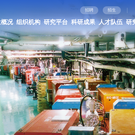
|
招聘
招生
位概况
组织机构
研究平台
科研成果
人才队伍
研