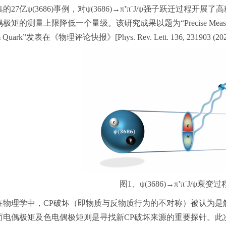
的27亿
ψ(3686)
事例，对
ψ(3686)→π
⁺
π
⁻
J/ψ
强子跃迁过程开展了高
矩的测量上限降低一个量级。该研究成果以题为“Precise Measurement of Ch
m Quark”发表在《物理评论快报》[Phys. Rev. Lett. 136, 231903 (20
图1、
ψ(3686)→π
⁺
π
⁻
J/ψ
衰变过
在物理学中，CP破坏（即物质与反物质行为的不对称）被认为是
而电偶极矩及色电偶极矩则是寻找新CP破坏来源的重要探针。此次研