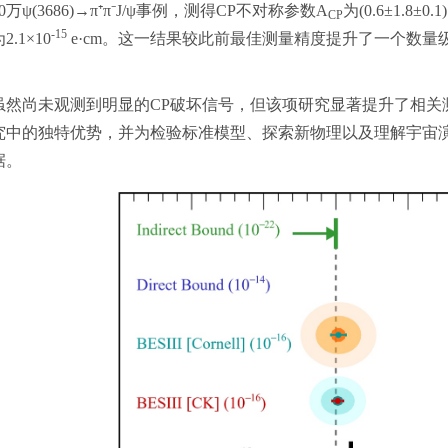
00万
ψ(3686)→π
⁺
π
⁻
J/ψ
事例，测得CP不对称参数
A
为
(0.6±1.8±0.1
CP
-15
为
2.1×10
e·cm
。这一结果较此前最佳测量精度提升了一个数量
。
虽然尚未观测到明显的CP破坏信号，但该项研究显著提升了相关测量
究中的独特优势，并为检验标准模型、探索新物理以及理解宇宙
据。