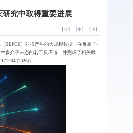
湮灭研究中取得重要进展
【
大
】 【
中
】 【
小
】
（BEPCII）对撞产生的大规模数据，在反超子-
产生多介子末态的若干反应道，并完成了相关截
904 (2026))。