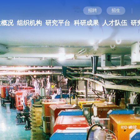
|
招聘
招生
位概况
组织机构
研究平台
科研成果
人才队伍
研