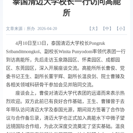
泰国清迈大学校长一行访问高能
所
文章来源：所办
2026-04-20
【
大
】 【
中
】 【
小
】
4
月
10
日至
13
日，泰国清迈大学校长
Pongruk
Sribanditmongkol
、副校长
Winita Punyodom
率领代表团一行
到访高能所，先后走访玉泉路园区、怀柔园区、成都园
区、东莞园区，深入开展座谈交流。高能所所长曹俊、党
委书记王生、副所长董宇辉、副所长温良剑、院士曹臻及
各相关领域科研骨干参加会见并陪同交流。
座谈会上，曹俊对清迈大学代表团的远道而来表示热
烈欢迎。双方此前已有良好合作基础，王生、曹臻曾于去
年带队访问清迈大学及泰国光源，期间双方签署了合作协
议与合作备忘录，清迈大学也正式加入高能水下中微子望
远镜国际合作组，为此次深度交流奠定了坚实基础。温良