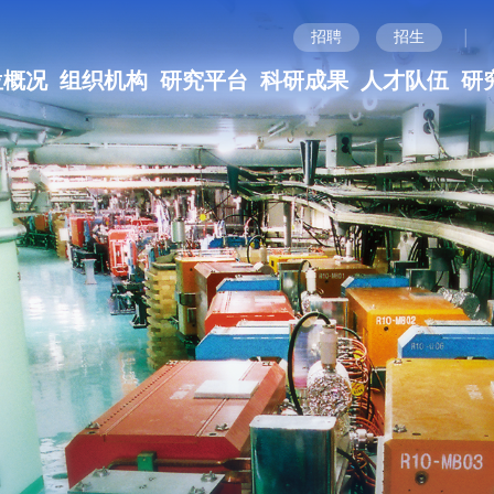
|
招聘
招生
位概况
组织机构
研究平台
科研成果
人才队伍
研