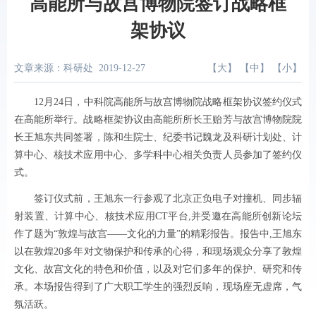
高能所与故宫博物院签订战略框
架协议
文章来源：科研处
2019-12-27
【
大
】 【
中
】 【
小
】
12
月
24
日，中科院高能所与故宫博物院战略框架协议签约仪式
在高能所举行。战略框架协议由高能所所长王贻芳与故宫博物院院
长王旭东共同签署，陈和生院士、纪委书记魏龙及科研计划处、计
算中心、核技术应用中心、多学科中心相关负责人员参加了签约仪
式。
签订仪式前，王旭东一行参观了北京正负电子对撞机、同步辐
射装置、计算中心、核技术应用
CT
平台
,
并受邀在高能所创新论坛
作了题为
“
敦煌与故宫
——
文化的力量
”
的精彩报告。报告中
,
王旭东
以在敦煌
20
多年对文物保护和传承的心得，和现场观众分享了敦煌
文化、故宫文化的特色和价值，以及对它们多年的保护、研究和传
承。本场报告得到了广大职工学生的强烈反响，现场座无虚席，气
氛活跃。