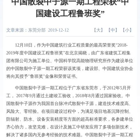
中国散裂中子源一期工程荣获“中
国建设工程鲁班奖”
文章来源：东莞分部
2019-12-12
【
大
】 【
中
】 【
小
】
12
月
10
日，
作为中国建筑行业工程质量的最高荣誉奖
“
2018-
2019
年度中国建设工程鲁班奖”在
北京揭晓，由广东省建筑工程集
团有限公司为施工单位、中国科学院高能物理研究所作为建设单位
的中国散裂中子源一期工程荣获该奖项，建设部、
中国建筑业协会
将向其授予
"
鲁班奖
"
金像和荣誉证书。
中国散裂中子源一期工程位于广东省东莞市，
于
2012
年
5
月开
工，
2017
年
9
月通过土建竣工验收，
2018
年
8
月
通过国家验收。中
国散裂中子源作为我国首台脉冲式散裂中子源，建造技术难度高、
风险大、零经验。在项目建设过程中，为满足项目地基沉降控制、
防辐射、防水、设备安装精度等方面的超高标准要求，各参建单位
齐心协力，攻坚克难，在设计及施工中研发应用了多项创新技术，
解决了诸多国内无参考经验的技术难题。中国散裂中子源一期工程