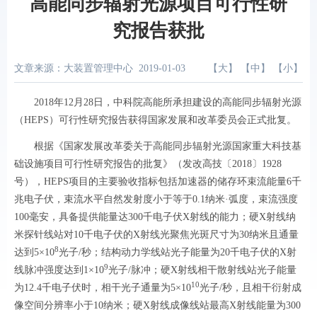
高能同步辐射光源项目可行性研
究报告获批
文章来源：大装置管理中心
2019-01-03
【
大
】 【
中
】 【
小
】
2018年12月28日，中科院高能所承担建设的高能同步辐射光源
（HEPS）可行性研究报告获得国家发展和改革委员会正式批复。
根据《国家发展改革委关于高能同步辐射光源国家重大科技基
础设施项目可行性研究报告的批复》（发改高技〔2018〕1928
号），HEPS项目的主要验收指标包括加速器的储存环束流能量6千
兆电子伏，束流水平自然发射度小于等于0.1纳米·弧度，束流强度
100毫安，具备提供能量达300千电子伏X射线的能力；硬X射线纳
米探针线站对10千电子伏的X射线光聚焦光斑尺寸为30纳米且通量
8
达到5×10
光子/秒；结构动力学线站光子能量为20千电子伏的X射
9
线脉冲强度达到1×10
光子/脉冲；硬X射线相干散射线站光子能量
10
为12.4千电子伏时，相干光子通量为5×10
光子/秒，且相干衍射成
像空间分辨率小于10纳米；硬X射线成像线站最高X射线能量为300