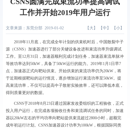
CSNS圆满完成束流功率提高调试
工作并开始2019年用户运行
文章来源：东莞分部
2019-01-02
【
大
】 【
中
】 【
小
】
2018年11月底，在完成全年计划的供束机时后，中国散裂中子
源（CSNS）加速器进行了部分关键设备改进和束流功率升级调试
工作。至12月31日，加速器顺利完成计划任务，加速器束流单脉冲
等效功率达到50kW，具备了50kW运行的能力。2019年1月1日早7
点，加速器正式向靶站供束。开始供束的束流功率仍为20kW，将
于近期根据靶站的运行情况，逐步增加运行束流功率至50kW。提
高束流功率，不仅可以提高中子散射实验效率，还可以降低本底，
得到质量更好的数据。
CSNS于2018年8月23日通过国家发改委组织的工程验收，正式
投入用户运行，在完成各项验收任务和束流调试任务的同时，加速
器以20kW左右的平均功率向靶站提供束流超过2800小时，超额完
成年初运行计划。CSNS加速器设计功率为100kW，根据国际同类