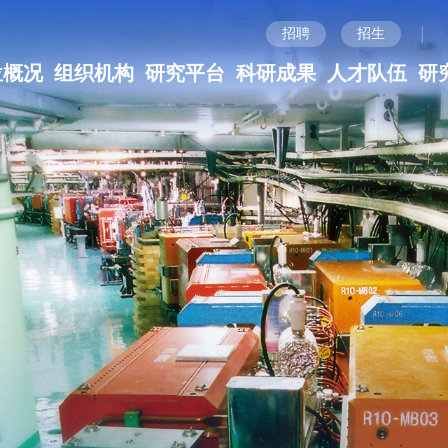
|
招聘
招生
位概况
组织机构
研究平台
科研成果
人才队伍
研