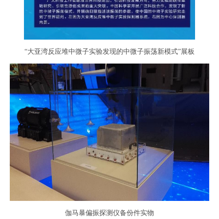
“大亚湾反应堆中微子实验发现的中微子振荡新模式”展板
伽马暴偏振探测仪备份件实物