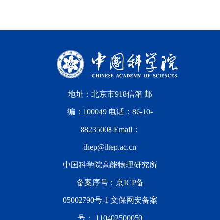
地址：北京市918信箱 邮
编：100049 电话：86-10-
88235008 Email：
ihep@ihep.ac.cn
中国科学院高能物理研究所
备案序号：
京ICP备
05002790号-1
文保网安备案
号：
110402500050