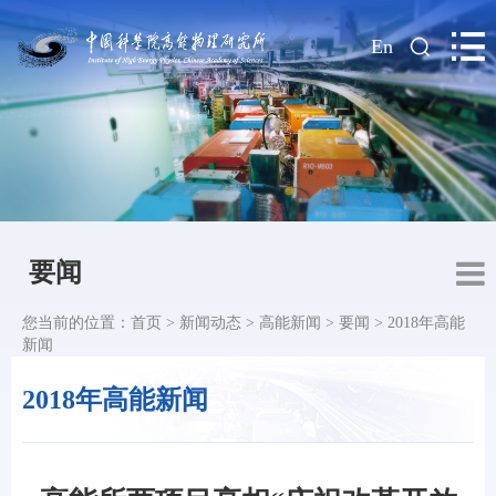
|
En
要闻
您当前的位置：
首页
>
新闻动态
>
高能新闻
>
要闻
>
2018年高能
新闻
2018年高能新闻