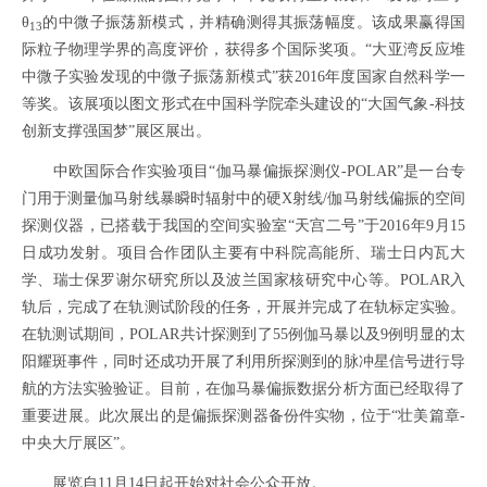
θ
的中微子振荡新模式，并精确测得其振荡幅度。该成果赢得国
13
际粒子物理学界的高度评价，获得多个国际奖项。“大亚湾反应堆
中微子实验发现的中微子振荡新模式”获2016年度国家自然科学一
等奖。该展项以图文形式在中国科学院牵头建设的“大国气象-科技
创新支撑强国梦”展区展出。
中欧国际合作实验项目“伽马暴偏振探测仪-POLAR”是一台专
门用于测量伽马射线暴瞬时辐射中的硬X射线/伽马射线偏振的空间
探测仪器，已搭载于我国的空间实验室“天宫二号”于2016年9月15
日成功发射。项目合作团队主要有中科院高能所、瑞士日内瓦大
学、瑞士保罗谢尔研究所以及波兰国家核研究中心等。POLAR入
轨后，完成了在轨测试阶段的任务，开展并完成了在轨标定实验。
在轨测试期间，POLAR共计探测到了55例伽马暴以及9例明显的太
阳耀斑事件，同时还成功开展了利用所探测到的脉冲星信号进行导
航的方法实验验证。目前，在伽马暴偏振数据分析方面已经取得了
重要进展。此次展出的是偏振探测器备份件实物，位于“壮美篇章-
中央大厅展区”。
展览自11月14日起开始对社会公众开放。