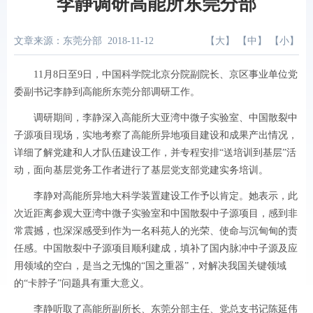
李静调研高能所东莞分部
文章来源：东莞分部
2018-11-12
【
大
】 【
中
】 【
小
】
11月8日至9日，中国科学院北京分院副院长、京区事业单位党
委副书记李静到高能所东莞分部调研工作。
调研期间，李静深入高能所大亚湾中微子实验室、中国散裂中
子源项目现场，实地考察了高能所异地项目建设和成果产出情况，
详细了解党建和人才队伍建设工作，并专程安排“送培训到基层”活
动，面向基层党务工作者进行了基层党支部党建实务培训。
李静对高能所异地大科学装置建设工作予以肯定。她表示，此
次近距离参观大亚湾中微子实验室和中国散裂中子源项目，感到非
常震撼，也深深感受到作为一名科苑人的光荣、使命与沉甸甸的责
任感。中国散裂中子源项目顺利建成，填补了国内脉冲中子源及应
用领域的空白，是当之无愧的“国之重器”，对解决我国关键领域
的“卡脖子”问题具有重大意义。
李静听取了高能所副所长、东莞分部主任、党总支书记陈延伟