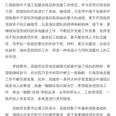
汇报散裂中子源工程建设情况和党建工作情况，并与东莞分部党政
干部、群团组织代表进行了座谈。她强调，大亚湾中微子实验和中
国散裂中子源等异地建设项目取得如此重大的成绩，离不开高能所
党政班子的正确领导，以及项目团队的拼搏奉献精神。接下来，要
继续加强党组织的异地建设工作，不断提升党建工作质量，发挥党
员干部先锋模范作用，服务好工程建设。要不断加强人才队伍建
设，培养起一批能担重任的年轻干部。同时，要文化建设，自创文
化标杆，做好思想组织工作，营造一种有战斗力同时温暖向上的工
作环境。
李静要求，高能所在异地党建模式探索中做了很好的榜样，希
望能继续努力，在分院乃至中科院中树立一面旗帜，引领异地党建
工作不断完善发展。此外，高能所一系列大科学装置建设中涌现出
很多动人的事迹，就像一颗颗珍珠闪烁光芒，希望能加强宣传工
作，将这一颗颗“珍珠”串联起来，从学科带头人、工程管理层、一
线年轻人等多层次、多角度进行系列报道。
高能所党委书记潘卫民表示，高能所数十年服务国家基础科
研，涌现出许多可歌可泣的典型事迹，接下来要继续强化宣传，做