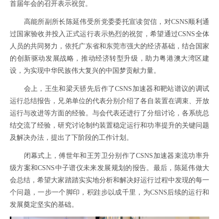
首届年会的召开表示祝贺。
高能所副所长陈延伟受所党委委托宣读贺信，对
CSNS
顺利通
过国家验收并投入正式运行表示热烈的祝贺，希望通过
CSNS
全体
人员的共同努力，依托广东省和东莞市强大的经济基础，结合国家
的创新驱动发展战略，推动经济转型升级，助力粤港澳大湾区建
设，为实现中华民族伟大复兴的中国梦贡献力量。
会上，王生和梁天骄先后作了
CSNS
加速器和靶站谱议的调试
运行总结报告，兄弟单位的代表分别介绍了各自装置在调束、开放
运行与改进等方面的经验。与会代表还进行了分组讨论，各系统总
结交流了经验，研究讨论制约装置稳定运行和功率提升的关键问题
及解决办法，提出了下阶段的工作计划。
闭幕式上，傅世年和王芳卫分别作了
CSNS
加速器束流功率升
级方案和
CSNS
中子谱仪未来发展规划的报告。最后，陈延伟做大
会总结，希望大家踏踏实实地分析和
解决好
运行过程中发现的
每一
个问题，一步一个脚印，积跬步以成千里，为
CSNS
后续的运行和
发展奠定坚实的
基础。