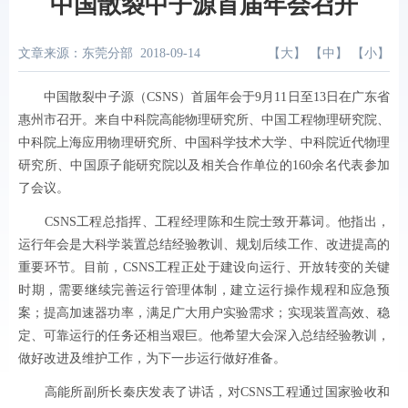
中国散裂中子源首届年会召开
文章来源：东莞分部
2018-09-14
【
大
】 【
中
】 【
小
】
中国散裂中
子源（
CSNS
）首届年会于
9
月
11
日至
13
日在广东省
惠州市召开。来自中科院高能物理研究所、中国工程物理研究院、
中科院上海应用物理研究所、中国科学技术大学、中科院近代物理
研究所、中国原子能研究院以及相关合作单位的
160
余名代表参加
了会议。
CSNS
工程总指挥、
工程经理陈和生院士致开幕词。他指出，
运行年会是大科学装置总结经验教训、规划后续工作、改进提高的
重要环节。目前，
CSNS
工程正处于建设向
运行
、开放转变
的关键
时期，需要继续
完善运行管理体制，建立运行操作规程和应急预
案；提高加速器功率，满足广大用户实验需求；实现装置高效、稳
定、可靠运行的任务还相当艰巨。他希望大会深入总结经验教训，
做好改进及维护工作，为下一步运行做好准备。
高能所副所长秦庆发表了讲话，对
CSNS
工程通过国家验收和