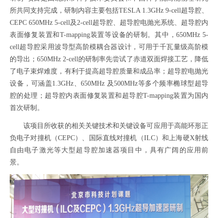
所共同支持完成，研制内容主要包括TESLA 1.3GHz 9-cell超导腔、
CEPC 650MHz 5-cell及2-cell超导腔、超导腔电抛光系统、超导腔内
表面修复装置和T-mapping装置等设备的研制。其中，650MHz 5-
cell超导腔采用波导型高阶模耦合器设计，可用于千瓦量级高阶模
的导出；650MHz 2-cell的研制率先尝试了赤道双面焊接工艺，降低
了电子束焊难度，有利于提高超导腔质量和成品率；超导腔电抛光
设备，可涵盖1.3GHz、650MHz 及500MHz等多个频率椭球型超导
腔的处理；超导腔内表面修复装置和超导腔T-mapping装置为国内
首次研制。
该项目所收获的相关关键技术和关键设备可应用于高能环形正
负电子对撞机（CEPC）、国际直线对撞机（ILC）和上海硬X射线
自由电子激光等大型超导腔加速器项目中，具有广阔的应用前
景。