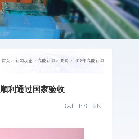
：
首页
>
新闻动态
>
高能新闻
>
要闻
>
2018年高能新闻
源顺利通过国家验收
【
大
】 【
中
】 【
小
】