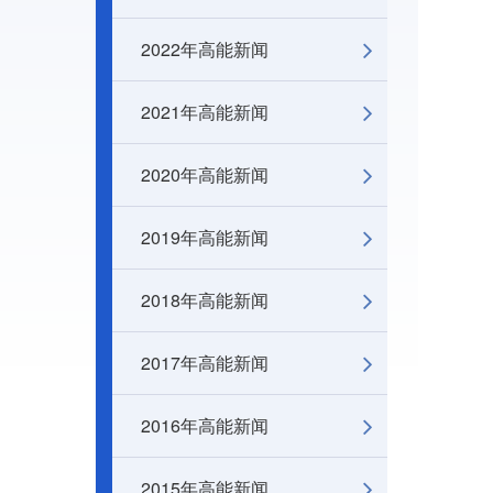
2022年高能新闻
2021年高能新闻
2020年高能新闻
2019年高能新闻
2018年高能新闻
2017年高能新闻
2016年高能新闻
2015年高能新闻