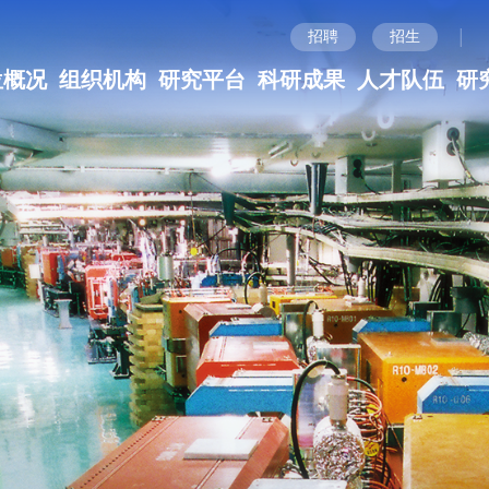
|
招聘
招生
位概况
组织机构
研究平台
科研成果
人才队伍
研