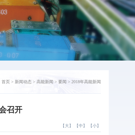
：
首页
>
新闻动态
>
高能新闻
>
要闻
>
2018年高能新闻
年会召开
【
大
】 【
中
】 【
小
】