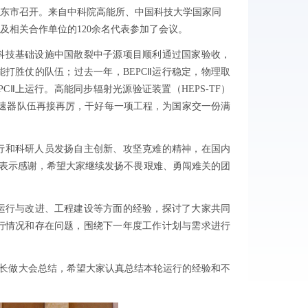
东市召开。来自中科院高能所、中国科技大学国家同
及相关合作单位的
120
余
名代表参加了会议。
科技基础设施中国散裂中子源项目顺利通过国家验收，
能打胜仗的队伍；过去一年，
BEPCⅡ
运行稳定，物理取
PCⅡ
上运行。高能同步辐射光源验证装置（
HEPS-TF
）
速器队伍再接再厉，干好每一项工程，为国家交一份满
行和科研人员发扬自主创新、攻坚克难的精神，在国内
献表示感谢，希望大家继续发扬不畏艰难、勇闯难关的团
运行与改进、工程建设等方面的经验，探讨了大家共同
行情况和存在问题，围绕下一年度工作计划与需求进行
长做大会总结，
希望大家认真总结本轮运行的经验和不