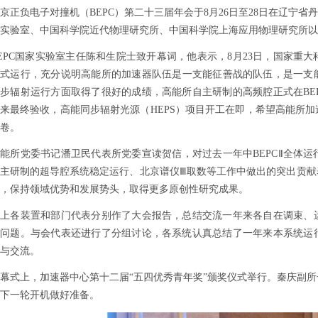
京正负电子对撞机（
BEPC
）第二十三届年会于
8
月
26
日至
28
日在辽宁省丹
实验室、中国科学院近代物理研究所、中国科学院上海应用物理研究所以
EPC
国家实验室主任陈和生院士致开幕词，他表示，
8
月
23
日，国家重大
正式运行，充分说明高能所的加速器队伍是一支能征善战的队伍，是一支
同步辐射运行方面取得了很好的成绩，高能所自主研制的高频腔正式在
BE
来最终验收，高能同步辐射光源（
HEPS
）
项目开工在即，希望高能所加
卷。
高能所党委书记潘卫民代表所党委宣读贺信，对过去一年中
BEPCⅡ
全体运
主研制的超导腔系统稳定运行、
北京谱仪
Ⅲ取数等工作中做出的突出贡
，保持领域优势和发展势头，取得更多原创性研究成果。
会上各装置和部门代表分别
作了大会报告，总结交流一年来各自在调束、
的问题。与会代表还进行了分组讨论，各系统
认真总结了一年来本系统运
与交流。
幕式上，加速器中心
第十二届“五四优秀青年奖”颁奖仪式
举行
。秦庆副所
下一轮开机做好准备。