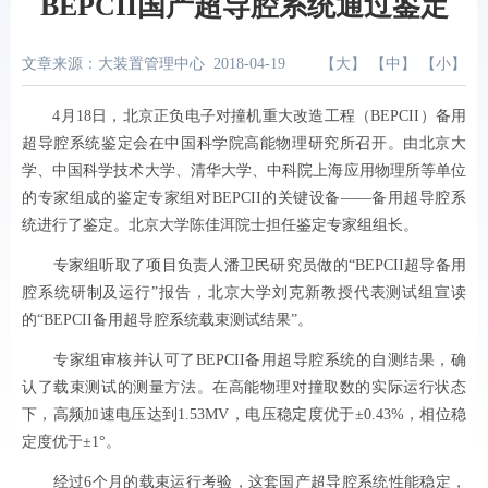
BEPCII国产超导腔系统通过鉴定
文章来源：大装置管理中心
2018-04-19
【
大
】 【
中
】 【
小
】
4
月
18
日，
北京正负电子对撞机重大改造工程（
BEPCII
）
备用
超导腔系统鉴定会在中国科学院高能物理研究所召开。由北京大
学、中国科学技术大学、清华大学、中科院上海应用物理所等单位
的专家组成的鉴定专家组对
BEPCII
的关键设备
——
备用超导腔系
统进行了鉴定。北京大学陈佳洱院士担任鉴定专家组组长。
专家组听取了项目负责人潘卫民研究员做的“
BEPCII
超导备用
腔系统研制及运行”报告，北京大学刘克新教授代表测试组宣读
的“
BEPCII
备用超导腔系统载束测试结果”。
专家组审核并认可了
BEPCII
备用超导腔系统的自测结果，确
认了载束测试的测量方法。在高能物理对撞取数的实际运行状态
下，高频加速电压达到
1.53MV
，电压稳定度优于±
0.43%
，相位稳
定度优于±
1
°。
经过
6
个月的载束运行考验，这套国产超导腔系统性能稳定，