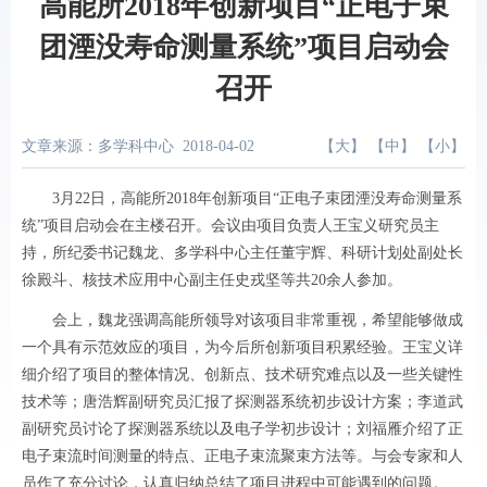
高能所2018年创新项目“正电子束
团湮没寿命测量系统”项目启动会
召开
文章来源：多学科中心
2018-04-02
【
大
】 【
中
】 【
小
】
3月22日，高能所2018年创新项目“正电子束团湮没寿命测量系
统”项目启动会在主楼召开。会议由项目负责人王宝义研究员主
持，所纪委书记魏龙、多学科中心主任董宇辉、科研计划处副处长
徐殿斗、核技术应用中心副主任史戎坚等共20余人参加。
会上，魏龙强调高能所领导对该项目非常重视，希望能够做成
一个具有示范效应的项目，为今后所创新项目积累经验。王宝义详
细介绍了项目的整体情况、创新点、技术研究难点以及一些关键性
技术等；唐浩辉副研究员汇报了探测器系统初步设计方案；李道武
副研究员讨论了探测器系统以及电子学初步设计；刘福雁介绍了正
电子束流时间测量的特点、正电子束流聚束方法等。与会专家和人
员作了充分讨论，认真归纳总结了项目进程中可能遇到的问题。