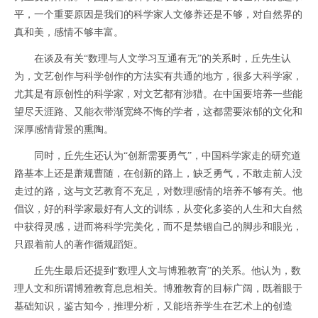
平，一个重要原因是我们的科学家人文修养还是不够，对自然界的
真和美，感情不够丰富。
在谈及有关“数理与人文学习互通有无”的关系时，丘先生认
为，文艺创作与科学创作的方法实有共通的地方，很多大科学家，
尤其是有原创性的科学家，对文艺都有涉猎。在中国要培养一些能
望尽天涯路、又能衣带渐宽终不悔的学者，这都需要浓郁的文化和
深厚感情背景的熏陶。
同时，丘先生还认为“创新需要勇气”，中国科学家走的研究道
路基本上还是萧规曹随，在创新的路上，缺乏勇气，不敢走前人没
走过的路，这与文艺教育不充足，对数理感情的培养不够有关。他
倡议，好的科学家最好有人文的训练，从变化多姿的人生和大自然
中获得灵感，进而将科学完美化，而不是禁锢自己的脚步和眼光，
只跟着前人的著作循规蹈矩。
丘先生最后还提到“数理人文与博雅教育”的关系。他认为，数
理人文和所谓博雅教育息息相关。博雅教育的目标广阔，既着眼于
基础知识，鉴古知今，推理分析，又能培养学生在艺术上的创造