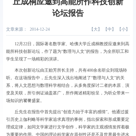
丘成桐应邀到高能所作科技创新
论坛报告
文章来源：
2014-12-24
【
大
】 【
中
】 【
小
】
12
月
22
日，国际著名数学家、哈佛大学丘成桐教授应邀来到高
能所科技创新论坛，作了题为“数理与人文”的报告，为全所职工和
学生呈现了一场精彩的演讲。
本次创新论坛由王贻芳所长主持，共有
400
余名听众到现场聆
听。在这场报告中，丘先生深入浅出地阐述了“数理与人文”的关
系，将人文思想与数理科学相结合，从多角度探讨二者的本原﹑演
变及关联，所引例证涵盖甚广，所作阐述精彩纷呈，为听众带来一
场知识的饕餮盛宴。
丘先生在报告中首先提出“创造力始于丰富的感情”。他通过援
引历史上伽利略等科学家追求真理的事例，指出探索和形成重要定
理或定律，如同文学家进行文学创作，科学家的主观感情发挥着极
为重要的作用。中国的理论科学家在原创性还是不及世界最先进水