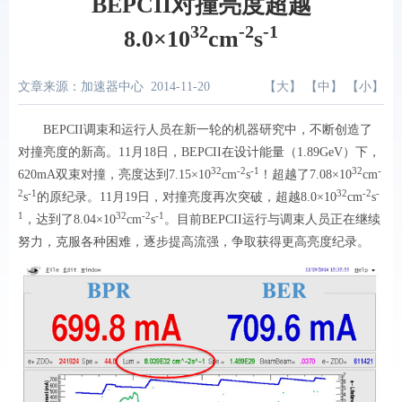
BEPCII对撞亮度超越
32
-2
-1
8.0×10
cm
s
文章来源：加速器中心
2014-11-20
【
大
】 【
中
】 【
小
】
BEPCII
调束和运行人员在新一轮的机器研究中，不断创造了
对撞亮度的新高。
11
月
18
日，
BEPCII
在设计能量（
1.89GeV
）下，
32
-2
-1
32
-
620mA
双束对撞，亮度达到
7.15
×
10
cm
s
！
超越了
7.08
×
10
cm
2
-1
32
-2
-
s
的原纪录。
11
月
19
日，对撞亮度再次突破，超越
8.0
×
10
cm
s
1
32
-2
-1
，达到了
8.04
×
10
cm
s
。目前
BEPCII
运行与调束人员
正在继续
努力，克服各种困难，逐步提高流强，争取
获得更高亮度纪录。