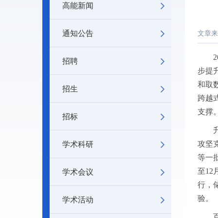
高能新闻
通知公告
文章来
招聘
步提升
和取
招生
跨越
支撑
招标
学术科研
攻坚
等一
学术会议
至1
行，储
学术活动
验。