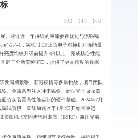
指标
【
大
】 【
中
】 【
小
】
重大进展。通过近一年持续的束流参数优化与流强稳
33 cm^-2s^-1，实现“北京正负电子对撞机对撞能量
分亮度均较升级前提升3倍以上，完成核心性能
II）开辟了全新实验窗口，提供了更高精度的数据
大、研发周期紧张、新冠疫情等多重挑战，项目团队
磁铁、金属条型注入冲击磁铁、新型光子吸收器
夯实装置高性能运行的硬件基础。2024年7月
入调试阶段，直线加速器于1月2日开始带束运
III取数和北京同步辐射装置（BSRF）兼用光实
步优化束流品质、精细调节运行参数，持续提升