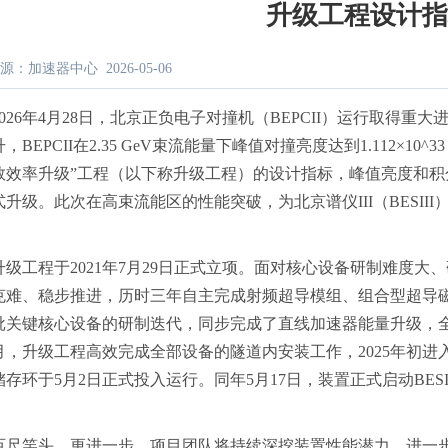
升级工程设计
源：加速器中心
2026-05-06
2026年4月28日，北京正负电子对撞机（BEPCII）运行取得
，BEPCII在2.35 GeV束流能量下峰值对撞亮度达到1.112×10^
数效率升级”工程（以下称升级工程）的设计指标，峰值亮度和积
式升级。此次在高束流能区的性能突破，为北京谱仪III（BESI
。
升级工程于2021年7月29日正式立项。面对核心设备研制难度
克难、稳步推进，历时三年自主完成射频超导模组、组合型超导
批关键核心设备的研制迭代，同步完成了直线加速器能量升级，全面
2月，升级工程高效完成全部设备的隧道内安装工作，2025年初进
存环于5月2日正式投入运行。同年5月17日，装置正式启动BES
百尺竿头，更进一步，项目团队将持续深挖装置性能潜力，进一