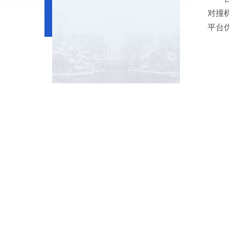
对撞
平台