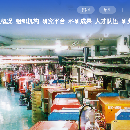
|
招聘
招生
位概况
组织机构
研究平台
科研成果
人才队伍
研