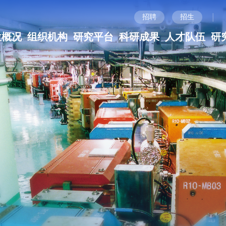
|
招聘
招生
位概况
组织机构
研究平台
科研成果
人才队伍
研