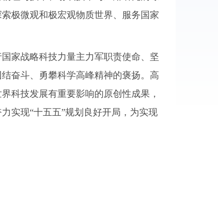
探索极微观和极宏观物质世界、服务国家
行国家战略科技力量主力军职责使命、坚
团结奋斗、勇攀科学高峰精神的褒扬。高
世界科技发展有重要影响的原创性成果，
力实现“十五五”规划良好开局，为实现