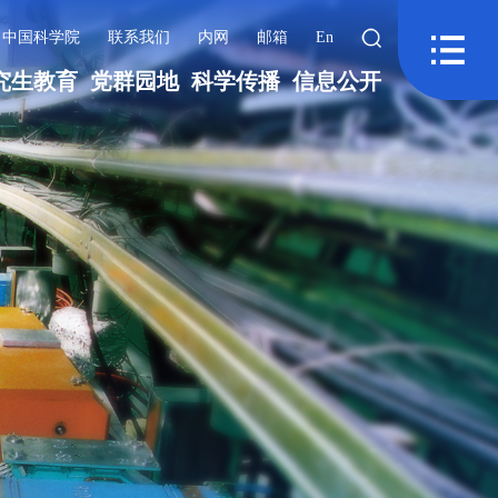
中国科学院
联系我们
内网
邮箱
En
究生教育
党群园地
科学传播
信息公开