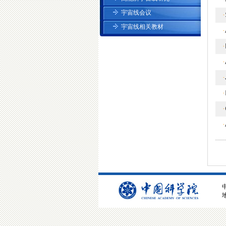
宇宙线会议
·
宇宙线相关教材
·
·
·
·
·
·
·
地