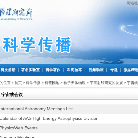
网站地
科技前沿
|
著名实验室
|
科学著作
|
科海拾零
|
视频动画
|
专题
|
微媒精
的位置：
首页
>
科学传播
>
科普园地
>
粒子天体物理
>
宇宙射线研究的发展
>
宇宙线
宇宙线会议
International Astronomy Meetings List
Calendar of AAS High Energy Astrophysics Division
PhysicsWeb Events
Neutrino Meetings