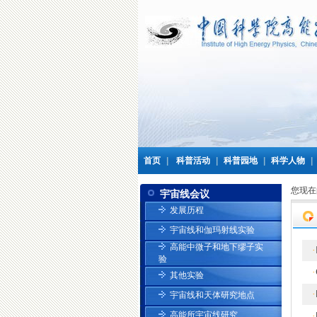
首页
|
科普活动
|
科普园地
|
科学人物
|
您现在
宇宙线会议
发展历程
宇宙线和伽玛射线实验
高能中微子和地下缪子实
·
验
·
其他实验
·
宇宙线和天体研究地点
高能所宇宙线研究
·