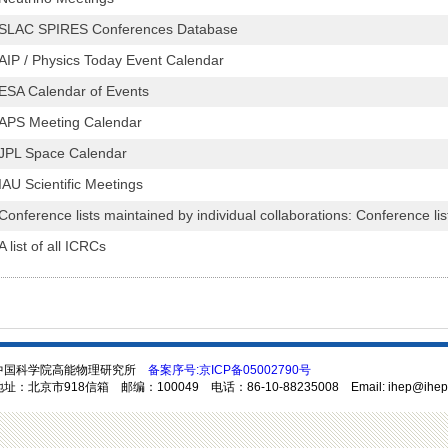
SLAC SPIRES Conferences Database
AIP / Physics Today Event Calendar
ESA Calendar of Events
APS Meeting Calendar
JPL Space Calendar
IAU Scientific Meetings
Conference lists maintained by individual collaborations: Conference list
A list of all ICRCs
中国科学院高能物理研究所
备案序号:京ICP备05002790号
址：北京市918信箱 邮编：100049 电话：86-10-88235008 Email: ihep@ihep.