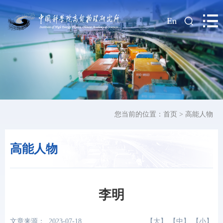
|
En
您当前的位置：
首页
>
高能人物
高能人物
李明
文章来源：
2023-07-18
【
大
】 【
中
】 【
小
】