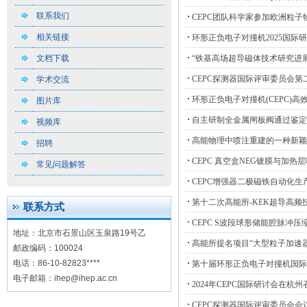
联系我们
CEPC团队科学家参加欧洲粒
相关链接
环形正负电子对撞机2025国际
文档下载
“铁基高场超导磁体技术研究进展
CEPC探测器国际评审委员会
学术交流
环形正负电子对撞机(CEPC)
图片库
自主研制全金属闸板阀通过鉴定
视频库
高能物理中喷注重建的一种新颖
招聘
CEPC 真空盒NEG镀膜与加
常见问题解答
CEPC增强器二极磁铁自动化
第十二次高能所-KEK超导高频
联系方式
CEPC S波段球形储能腔脉冲
地址：北京市石景山区玉泉路19号乙
高能所提名项目“大型粒子加速
邮政编码：100024
电话：86-10-82823****
第十届环形正负电子对撞机国际
电子邮箱：ihep@ihep.ac.cn
2024年CEPC国际研讨会在杭州
CEPC探测器国际评审委员会会