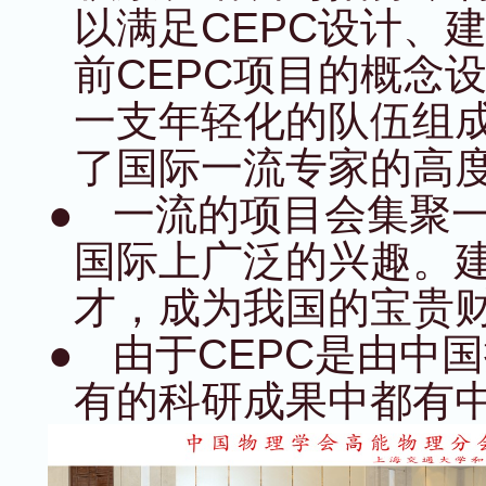
以满足
CEPC
设计、
前
CEPC
项目的概念
一支年轻化的队伍组
了国际一流专家的高
●
一流的项目会集聚
国际上广泛的兴趣。
才，成为我国的宝贵
●
由于
CEPC
是由中国
有的科研成果中都有