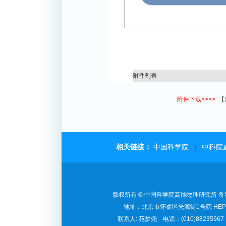
附件列表
附件下载>>>>
【
相关链接：
中国科学院
中科院
|
版权所有 © 中国科学院高能物理研究所 备案序
地址：北京市怀柔区光源街1号院 HEP
联系人: 苑梦尧 电话：(010)88235967 E