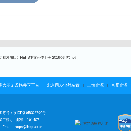
定稿发布版】HEPS中文宣传手册-201906印制.pdf
重大基础设施共享平台
北京同步辐射装置
上海光源
合肥光源
|
|
|
号：京ICP备05002790号
S工程办 邮编：101407
mail：heps@ihep.ac.cn